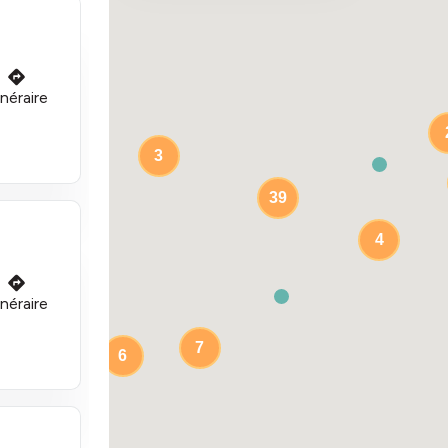
inéraire
3
39
4
inéraire
7
6