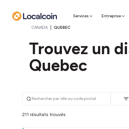
espè
Trouvez 
récupére
Services
Entreprise
|
CANADA
QUEBEC
Trouvez un di
Quebec
211 résultats trouvés