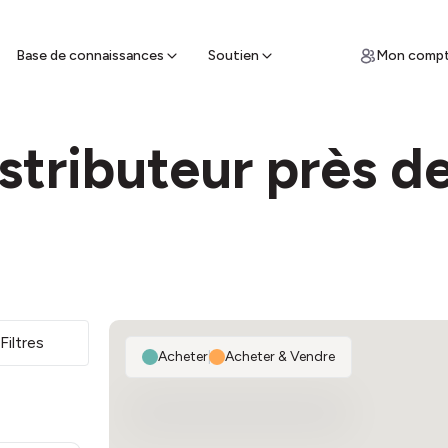
ces
un guichet de vente à proximité et
z des espèces
Base de connaissances
Soutien
Mon comp
stributeur près d
Filtres
Acheter
|
Acheter & Vendre