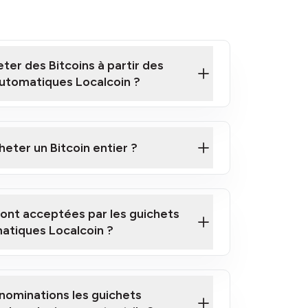
er des Bitcoins à partir des
utomatiques Localcoin ?
ne courte vidéo sur la façon d'acheter des
utomatiques
heter un Bitcoin entier ?
ique Localcoin le plus proche de chez
sont acceptées par les guichets
atiques Localcoin ?
nominations les guichets