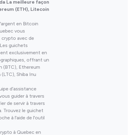
da La meilleure façon
ereum (ETH), Litecoin
'argent en Bitcoin
Quebec vous
s crypto avec de
. Les guichets
nent exclusivement en
ographiques, offrant un
in (BTC), Ethereum
(LTC), Shiba Inu
uipe d’assistance
 vous guider à travers
er de servir à travers
 Trouvez le guichet
he à l'aide de l'outil
rypto à Quebec en