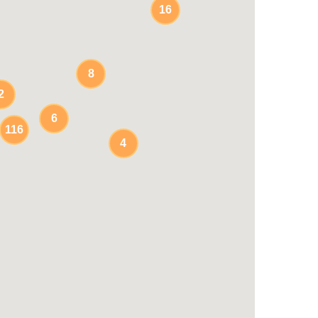
16
8
2
6
116
4