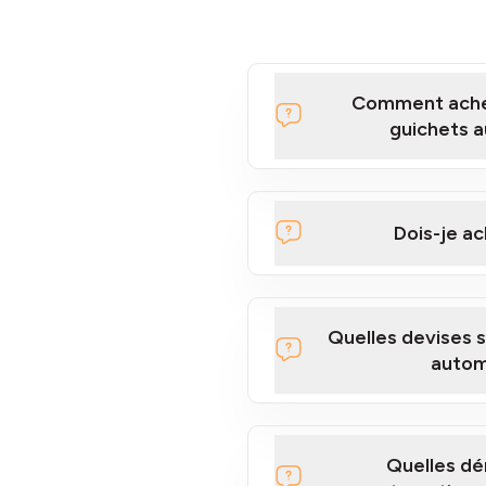
Comment achet
guichets a
Cliquez ici pour regarder u
Bitcoins à nos guichets a
Dois-je ac
guichet automat
Quelles devises 
vous
autom
Quelles dé