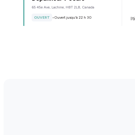
65 45e Ave, Lachine, H8T 2L8, Canada
OUVERT
•
Ouvert jusqu'à 22 h 30
It
Détails du magasin
Le Dépanneur - Lasalle
9804 Rue Saint-Patrick E, Lasalle, H8R 3Z4, Canada
OUVERT
•
Ouvert jusqu'à 21 h 00
It
Détails du magasin
Dépanneur 7 Jours
9165 Rue Airlie, LaSalle, H8R 2A7, Canada