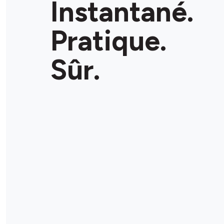
Instantané.
OUVERT
•
Ouvert jusqu'à 18 h 30
It
Pratique.
Détails du magasin
Sûr.