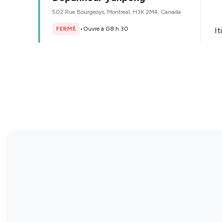
502 Rue Bourgeoys, Montreal, H3K 2M4, Canada
FERMÉ
•
Ouvre à 08 h 30
It
Détails du magasin
​Marché Vijay
5844 Ch Upper Lachine, Montreal, H4A 2B5, Canada
OUVERT
•
Ouvert jusqu'à 23 h 00
It
Détails du magasin
Lee Discount House
4843 Rue Sherbrooke O, Westmount, H3Z 1G6, Canada