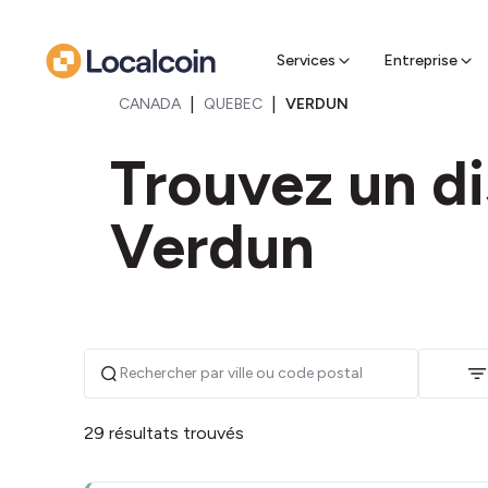
espè
Trouvez 
récupére
Services
Entreprise
|
|
CANADA
QUEBEC
VERDUN
Trouvez un di
Verdun
29 résultats trouvés