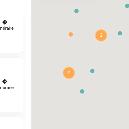
inéraire
3
2
inéraire