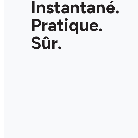
Instantané.
FERMÉ
•
Ouvre à 07 h 00
It
Pratique.
Détails du magasin
Sûr.