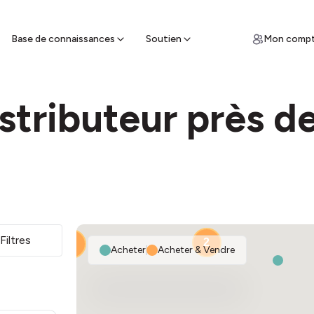
ces
un guichet de vente à proximité et
z des espèces
Base de connaissances
Soutien
Mon comp
stributeur près d
2
Filtres
2
2
Acheter
|
Acheter & Vendre