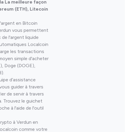
a La meilleure façon
ereum (ETH), Litecoin
'argent en Bitcoin
erdun vous permettent
de l'argent liquide
automatiques Localcoin
rge les transactions
moyen simple d'acheter
H), Doge (DOGE),
).
uipe d’assistance
 vous guider à travers
er de servir à travers
 Trouvez le guichet
he à l'aide de l'outil
ypto à Verdun en
Localcoin comme votre