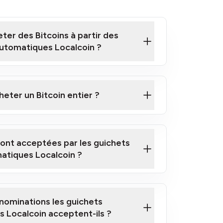
er des Bitcoins à partir des
utomatiques Localcoin ?
ne courte vidéo sur la façon d'acheter des
utomatiques
heter un Bitcoin entier ?
ique Localcoin le plus proche de chez
sont acceptées par les guichets
atiques Localcoin ?
nominations les guichets
 Localcoin acceptent-ils ?