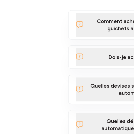
Comment achet
guichets a
Cliquez ici pour regarder u
Bitcoins à nos guichets a
Dois-je ac
guichet automat
Quelles devises 
vous
autom
Quelles dé
automatiques