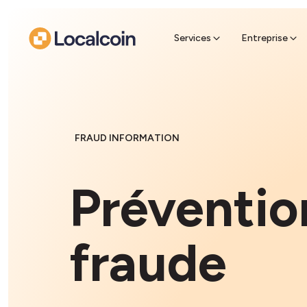
espè
Trouvez 
récupére
Services
Entreprise
FRAUD INFORMATION
Préventio
fraude