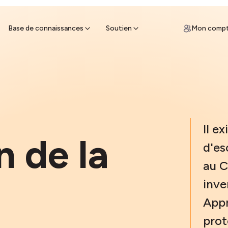
ces
un guichet de vente à proximité et
z des espèces
Base de connaissances
Soutien
Mon comp
Il e
n de la
d'es
au C
inve
App
prot