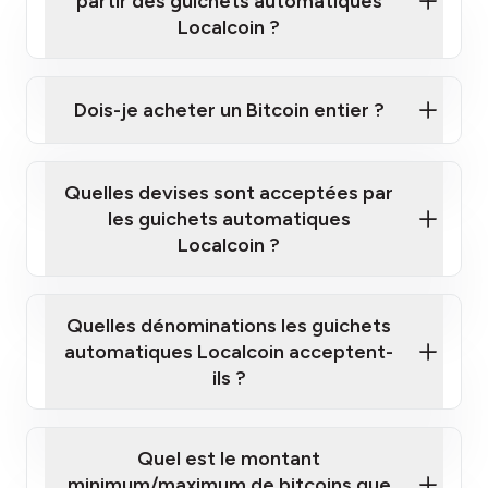
partir des guichets automatiques
Localcoin ?
Cliquez ici pour regarder une courte vidéo sur la
façon d'acheter des Bitcoins à nos guichets
Dois-je acheter un Bitcoin entier ?
automatiques
Quelles devises sont acceptées par
les guichets automatiques
Localcoin ?
guichet automatique Localcoin le plus
proche de chez vous
Quelles dénominations les guichets
automatiques Localcoin acceptent-
ils ?
Quel est le montant
minimum/maximum de bitcoins que