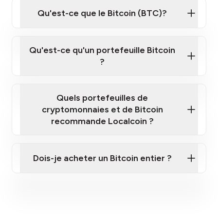
Qu'est-ce que le Bitcoin (BTC)?
Qu'est-ce qu'un portefeuille Bitcoin
?
Quels portefeuilles de
cryptomonnaies et de Bitcoin
recommande Localcoin ?
Suivent la propriété des pièces.
Génèrent les adresses publiques dont vous
Dois-je acheter un Bitcoin entier ?
aurez besoin pour les transactions.
Ne contiennent pas littéralement vos pièces
comme un portefeuille traditionnel ; au lieu de
cela, votre Bitcoin, Ether, Litecoin, etc.,
existent tous sur la blockchain — votre
portefeuille crypto vous donne simplement