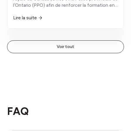
cryptomonnaies
l’Ontario (PPO) afin de renforcer la formation en
prévention de la fraude, le partage de
Lire la suite
renseignements et les initiatives de sensibilisation
communautaire visant les Canadiens les plus
vulnérables aux arnaques liées aux
cryptomonnaies.
Voir tout
FAQ