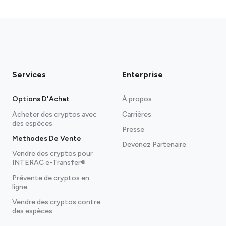
accès à eux.
Trust Wallet
Disponible pour
Android
,
iOS
, et
tout navigateur Chromium
Blue Wallet
Disponible pour
Android
et
iOS
Exodus
Disponible pour
Android
,
iOS
, et
tout
navigateur Chromium
Services
Enterprise
Options D'Achat
À propos
Acheter des cryptos avec
Carrières
des espèces
Presse
Methodes De Vente
Devenez Partenaire
Vendre des cryptos pour
INTERAC e-Transfer®
Prévente de cryptos en
ligne
Vendre des cryptos contre
des espèces