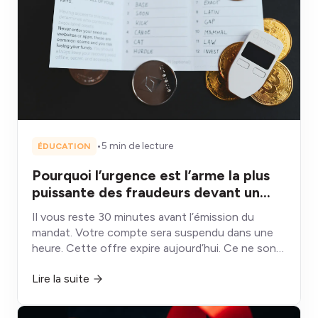
•
5 min de lecture
ÉDUCATION
Pourquoi l’urgence est l’arme la plus
puissante des fraudeurs devant un
guichet Bitcoin
Il vous reste 30 minutes avant l’émission du
mandat. Votre compte sera suspendu dans une
heure. Cette offre expire aujourd’hui. Ce ne sont
pas des échéances : ce sont des armes conçues
Lire la suite
pour désactiver la partie de votre cerveau qui,
autrement, vous protégerait.