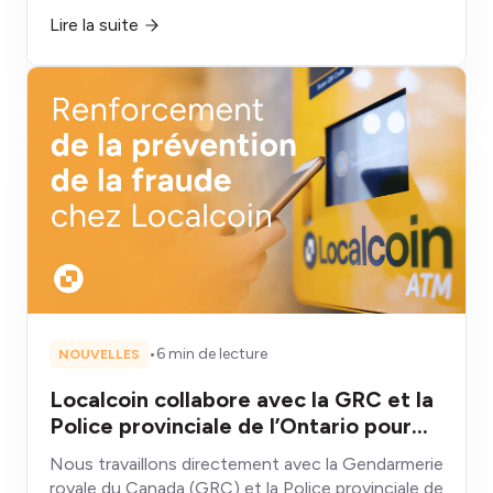
fondamentalement différente des cadeaux
Lire la suite
conventionnels qui se déprécient, se
consomment ou restent inutilisés
•
6 min de lecture
NOUVELLES
Localcoin collabore avec la GRC et la
Police provinciale de l’Ontario pour
lutter contre la fraude liée aux
Nous travaillons directement avec la Gendarmerie
guichets automatiques de
royale du Canada (GRC) et la Police provinciale de