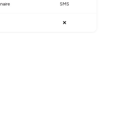
naire
SMS
❌