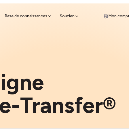
ces
un guichet de vente à proximité et
z des espèces
Base de connaissances
Soutien
Mon comp
ligne
e-Transfer®