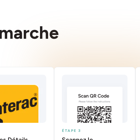
marche
ÉTAPE 3
les Détails
Scannez le