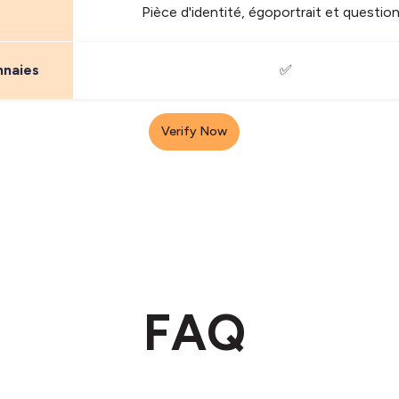
Pièce d'identité, égoportrait et question
nnaies
✅
Verify Now
FAQ