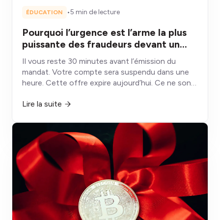
•
5 min de lecture
ÉDUCATION
Pourquoi l’urgence est l’arme la plus
puissante des fraudeurs devant un
guichet Bitcoin
Il vous reste 30 minutes avant l’émission du
mandat. Votre compte sera suspendu dans une
heure. Cette offre expire aujourd’hui. Ce ne sont
pas des échéances : ce sont des armes conçues
Lire la suite
pour désactiver la partie de votre cerveau qui,
autrement, vous protégerait.