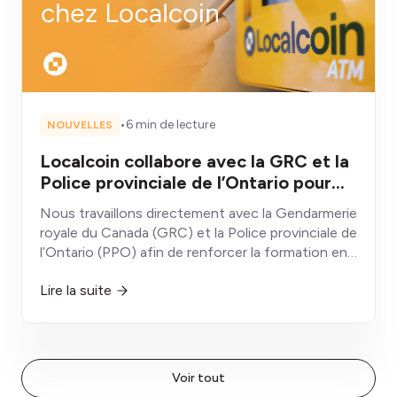
•
6 min de lecture
NOUVELLES
Localcoin collabore avec la GRC et la
Police provinciale de l’Ontario pour
lutter contre la fraude liée aux
Nous travaillons directement avec la Gendarmerie
guichets automatiques de
royale du Canada (GRC) et la Police provinciale de
cryptomonnaies
l’Ontario (PPO) afin de renforcer la formation en
prévention de la fraude, le partage de
Lire la suite
renseignements et les initiatives de sensibilisation
communautaire visant les Canadiens les plus
vulnérables aux arnaques liées aux
cryptomonnaies.
Voir tout