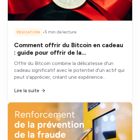
•
5 min de lecture
ÉDUCATION
Comment offrir du Bitcoin en cadeau
: guide pour offrir de la
cryptomonnaie
Offrir du Bitcoin combine la délicatesse d'un
cadeau significatif avec le potentiel d'un actif qui
peut s'apprécier, créant une expérience
fondamentalement différente des cadeaux
Lire la suite
conventionnels qui se déprécient, se
consomment ou restent inutilisés