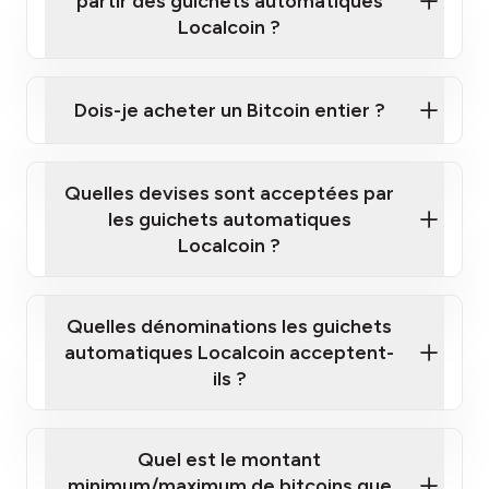
partir des guichets automatiques
Localcoin ?
Cliquez ici pour regarder une courte vidéo sur la
façon d'acheter des Bitcoins à nos guichets
Dois-je acheter un Bitcoin entier ?
automatiques
Quelles devises sont acceptées par
les guichets automatiques
Localcoin ?
guichet automatique Localcoin le plus
proche de chez vous
Quelles dénominations les guichets
automatiques Localcoin acceptent-
ils ?
Quel est le montant
minimum/maximum de bitcoins que