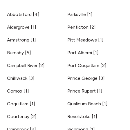
Abbotsford
[
4
]
Parksville
[
1
]
Aldergrove
[
1
]
Penticton
[
2
]
Armstrong
[
1
]
Pitt Meadows
[
1
]
Burnaby
[
5
]
Port Alberni
[
1
]
Campbell River
[
2
]
Port Coquitlam
[
2
]
Chilliwack
[
3
]
Prince George
[
3
]
Comox
[
1
]
Prince Rupert
[
1
]
Coquitlam
[
1
]
Qualicum Beach
[
1
]
Courtenay
[
2
]
Revelstoke
[
1
]
Cranbrook
[
2
]
Richmond
[
1
]