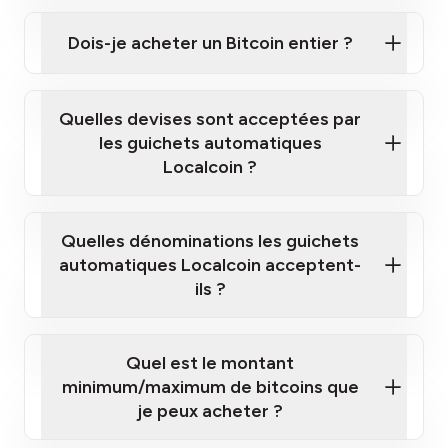
Cliquez ici pour regarder une courte vidéo sur la
façon d'acheter des Bitcoins à nos guichets
Dois-je acheter un Bitcoin entier ?
automatiques
Quelles devises sont acceptées par
les guichets automatiques
Localcoin ?
guichet automatique Localcoin le plus
proche de chez vous
Quelles dénominations les guichets
automatiques Localcoin acceptent-
ils ?
Quel est le montant
minimum/maximum de bitcoins que
je peux acheter ?