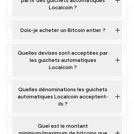
partir des guichets automatiques
Localcoin ?
Cliquez ici pour regarder une courte vidéo sur la
façon d'acheter des Bitcoins à nos guichets
Dois-je acheter un Bitcoin entier ?
automatiques
Quelles devises sont acceptées par
les guichets automatiques
Localcoin ?
guichet automatique Localcoin le plus
proche de chez vous
Quelles dénominations les guichets
automatiques Localcoin acceptent-
ils ?
Quel est le montant
minimum/maximum de bitcoins que