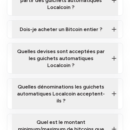
partir des guichets automatiques
Localcoin ?
Cliquez ici pour regarder une courte vidéo sur la
façon d'acheter des Bitcoins à nos guichets
Dois-je acheter un Bitcoin entier ?
automatiques
Quelles devises sont acceptées par
les guichets automatiques
Localcoin ?
guichet automatique Localcoin le plus
proche de chez vous
Quelles dénominations les guichets
automatiques Localcoin acceptent-
ils ?
Quel est le montant
minimum/maximum de bitcoins que