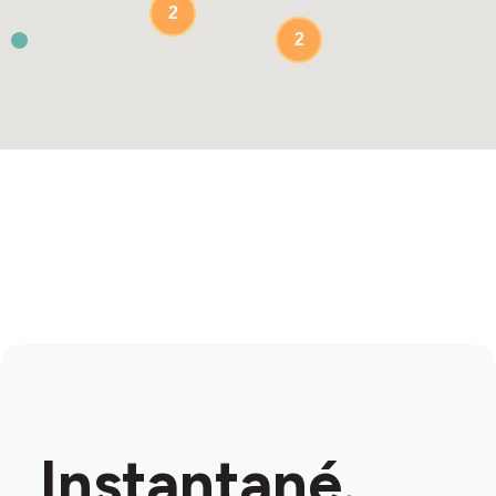
2
2
3
Instantané.