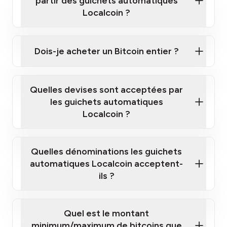
partir des guichets automatiques
Localcoin ?
Cliquez ici pour regarder une courte vidéo sur la
façon d'acheter des Bitcoins à nos guichets
Dois-je acheter un Bitcoin entier ?
automatiques
Quelles devises sont acceptées par
les guichets automatiques
Localcoin ?
guichet automatique Localcoin le plus
proche de chez vous
Quelles dénominations les guichets
automatiques Localcoin acceptent-
ils ?
Quel est le montant
minimum/maximum de bitcoins que