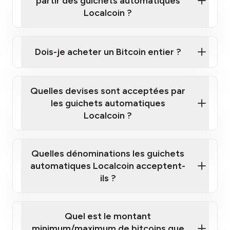
partir des guichets automatiques
Localcoin ?
Cliquez ici pour regarder une courte vidéo sur la
façon d'acheter des Bitcoins à nos guichets
Dois-je acheter un Bitcoin entier ?
automatiques
Quelles devises sont acceptées par
les guichets automatiques
Localcoin ?
guichet automatique Localcoin le plus
proche de chez vous
Quelles dénominations les guichets
automatiques Localcoin acceptent-
ils ?
Quel est le montant
minimum/maximum de bitcoins que