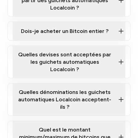
partir des guichets automatiques
Localcoin ?
Cliquez ici pour regarder une courte vidéo sur la
façon d'acheter des Bitcoins à nos guichets
Dois-je acheter un Bitcoin entier ?
automatiques
Quelles devises sont acceptées par
les guichets automatiques
Localcoin ?
guichet automatique Localcoin le plus
proche de chez vous
Quelles dénominations les guichets
automatiques Localcoin acceptent-
ils ?
Quel est le montant
minimum/maximum de bitcoins que