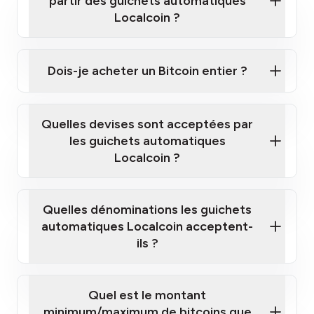
partir des guichets automatiques
Localcoin ?
Cliquez ici pour regarder une courte vidéo sur la
façon d'acheter des Bitcoins à nos guichets
Dois-je acheter un Bitcoin entier ?
automatiques
Quelles devises sont acceptées par
les guichets automatiques
Localcoin ?
guichet automatique Localcoin le plus
proche de chez vous
Quelles dénominations les guichets
automatiques Localcoin acceptent-
ils ?
Quel est le montant
minimum/maximum de bitcoins que