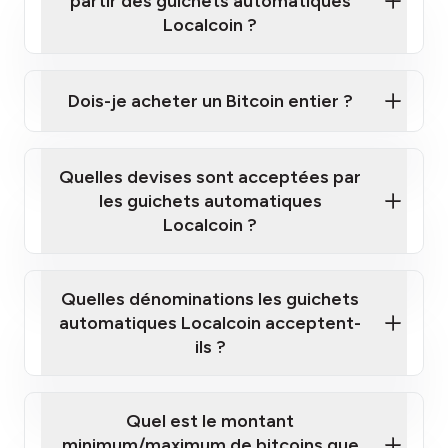
partir des guichets automatiques
Localcoin ?
Cliquez ici pour regarder une courte vidéo sur la
façon d'acheter des Bitcoins à nos guichets
Dois-je acheter un Bitcoin entier ?
automatiques
Quelles devises sont acceptées par
les guichets automatiques
Localcoin ?
guichet automatique Localcoin le plus
proche de chez vous
Quelles dénominations les guichets
automatiques Localcoin acceptent-
ils ?
Quel est le montant
minimum/maximum de bitcoins que