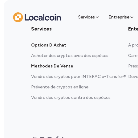
espè
Trouvez 
récupére
Services
Entreprise
Services
Ent
Options D'Achat
À pr
Acheter des cryptos avec des espèces
Carr
Methodes De Vente
Pres
Vendre des cryptos pour INTERAC e-Transfer®
Deve
Prévente de cryptos en ligne
Vendre des cryptos contre des espèces