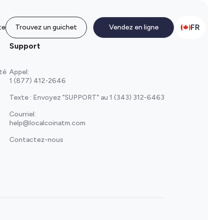
FR
te
Trouvez un guichet
Vendez en ligne
Support
ité
Appel:
1 (877) 412-2646
Texte : Envoyez "SUPPORT" au
1 (343) 312-6463
Courriel:
help@localcoinatm.com
Contactez-nous