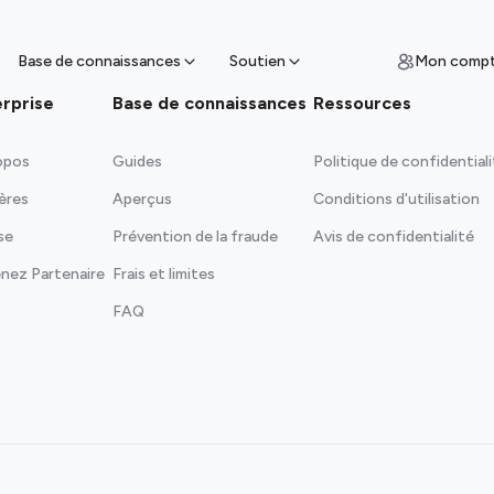
ces
un guichet de vente à proximité et
z des espèces
Base de connaissances
Soutien
Mon comp
erprise
Base de connaissances
Ressources
opos
Guides
Politique de confidential
ières
Aperçus
Conditions d'utilisation
se
Prévention de la fraude
Avis de confidentialité
nez Partenaire
Frais et limites
FAQ