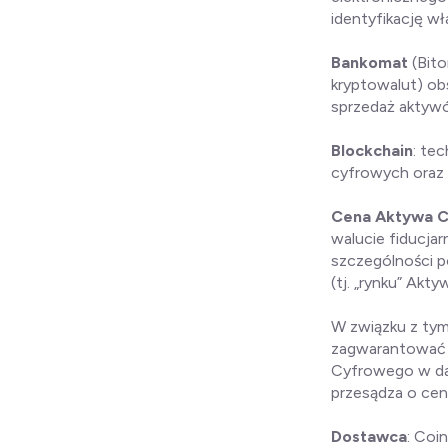
identyfikację wł
Bankomat
(Bit
kryptowalut) ob
sprzedaż aktyw
Blockchain
: te
cyfrowych oraz 
Cena Aktywa 
walucie fiducja
szczególności 
(tj. „rynku” Ak
W związku z tym
zagwarantować p
Cyfrowego w dan
przesądza o ce
Dostawca
: Coi