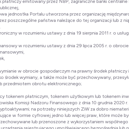
k płatniczy emitowany przez NBP, zagraniczne banki centralne 
ublicznej,
wa jednostka Portalu utworzona przez organizację międzynar
ez poszczególne państwa należące do tej organizacji lub z ni
,
troniczny w rozumieniu ustawy z dnia 19 sierpnia 2011 r. o usłu
inansowy w rozumieniu ustawy z dnia 29 lipca 2005 r. o obrocie
inansowymi,
ek,
 wymianie w obrocie gospodarczym na prawny środek płatniczy i
ko środek wymiany, a także może być przechowywany, przesył
lub przedmiotem obrotu elektronicznego;
dący tokenem płatniczym, tokenem użytkowym lub tokenem in
owiska Komisji Nadzoru Finansowego z dnia 10 grudnia 2020 r.
kryptoaktywami; na potrzeby niniejszych ZiW za dobro niemateri
ujące w formie cyfrowej jedno lub więcej praw, które może 
przechowywane lub przenoszone z wykorzystaniem wspólnego
 urządzenia rejestrującego umożliwiającego bezpośrednią lub 