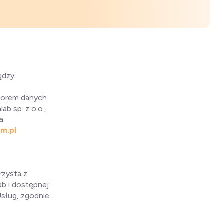
ędzy:
atorem danych
b sp. z o.o.,
a
m.pl
rzysta z
ab i dostępnej
Usług, zgodnie