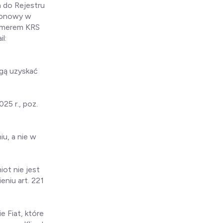
a do Rejestru
jonowy w
numerem KRS
l:
ogą uzyskać
025 r., poz.
u, a nie w
ot nie jest
niu art. 221
 Fiat, które