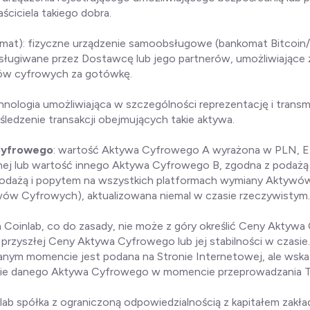
aściciela takiego dobra.
omat): fizyczne urządzenie samoobsługowe (bankomat Bitcoi
sługiwane przez Dostawcę lub jego partnerów, umożliwiające z
ów cyfrowych za gotówkę.
chnologia umożliwiająca w szczególności reprezentację i trans
śledzenie transakcji obejmujących takie aktywa.
Cyfrowego
: wartość Aktywa Cyfrowego A wyrażona w PLN, EU
rnej lub wartość innego Aktywa Cyfrowego B, zgodna z podażą
podażą i popytem na wszystkich platformach wymiany Aktyw
tywów Cyfrowych), aktualizowana niemal w czasie rzeczywistym.
 Coinlab, co do zasady, nie może z góry określić Ceny Aktywa
rzyszłej Ceny Aktywa Cyfrowego lub jej stabilności w czasi
ym momencie jest podana na Stronie Internetowej, ale wskaz
nie danego Aktywa Cyfrowego w momencie przeprowadzania Tr
nlab spółka z ograniczoną odpowiedzialnością z kapitałem zak