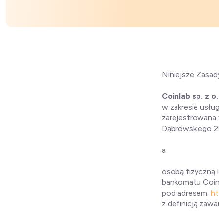
Niniejsze Zasady 
Coinlab sp. z o
w zakresie usług
zarejestrowana 
Dąbrowskiego 28 
a
osobą fizyczną l
bankomatu Coinl
pod adresem:
ht
z definicją zawar