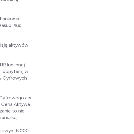
n/bankomat
akup i/lub
misję aktywów
R lub innej
 i popytem, w
ów Cyfrowych
 Cyfrowego ani
e. Cena Aktywa
anie to nie
ansakcji.
ładowym 6.000