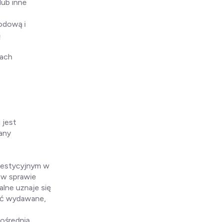
lub inne
odową i
ą
gach
 jest
any
westycyjnym w
 w sprawie
alne uznaje się
być wydawane,
pośrednią