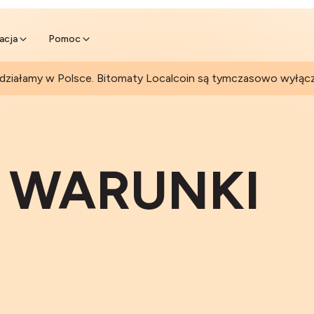
Ciesz się dodatkowymi przychoda
Dowiedz się więcej
edaj Bitcoina online
 przy Bitomacie
acja
Pomoc
 działamy w Polsce. Bitomaty Localcoin są tymczasowo wyłąc
I WARUNKI