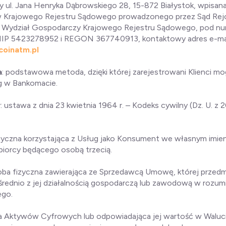
rzy ul. Jana Henryka Dąbrowskiego 28, 15-872 Białystok, wpisan
w Krajowego Rejestru Sądowego prowadzonego przez Sąd Re
II Wydział Gospodarczy Krajowego Rejestru Sądowego, pod 
P 5423278952 i REGON 367740913, kontaktowy adres e-mai
coinatm.pl
a
: podstawowa metoda, dzięki której zarejestrowani Klienci m
g w Bankomacie.
y
: ustawa z dnia 23 kwietnia 1964 r. – Kodeks cywilny (Dz. U. z 2
izyczna korzystająca z Usług jako Konsument we własnym imieni
ębiorcy będącego osobą trzecią.
oba fizyczna zawierająca ze Sprzedawcą Umowę, której przedmi
rednio z jej działalnością gospodarczą lub zawodową w rozumie
ego.
ta Aktywów Cyfrowych lub odpowiadająca jej wartość w Walucie