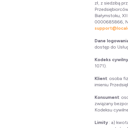
zł, z siedzibą p
Przedsiębiorcó
Białymstoku, X
0000685866, NI
support@local
Dane logowani
dostęp do Usłu
Kodeks cywiln
1071).
Klient
: osoba f
imieniu Przedsi
Konsument
: os
związany bezpoś
Kodeksu cywiln
Limity
: a) kwo