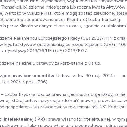
upione, sprzedane, wymienione, wypłacone lub zdeponowane 
 Transakcji, b) dzienna, miesięczna lub roczna kwota Aktywów
ej wartość w Walucie Fiat, które mogą zostać zakupione, sprz
łacone lub zdeponowane przez Klienta, c) liczba Transakcji
h przez Klienta w danym okresie czasu, zgodnie z ustaleniam
dzenie Parlamentu Europejskiego i Rady (UE) 2023/1114 z dnia 
w kryptoaktywów oraz zmieniające rozporządzenia (UE) nr 109
az dyrektywy 2013/36/UE i (UE) 2019/1937.
odzenie należne Dostawcy za korzystanie z Usług.
czące praw konsumentów
: Ustawa z dnia 30 maja 2014 r. o p
U. z 2024 r. poz. 1796).
a
– osoba fizyczna, osoba prawna i jednostka organizacyjna ni
wnej, której ustawa przyznaje zdolność prawną, prowadząca 
ność gospodarczą lub zawodową w rozumieniu art. 431 Kodeksu 
 intelektualnej (IPR)
: prawa własności intelektualnej, w tym
wa pokrewne, a także prawa własności przemysłowej, odnoszące