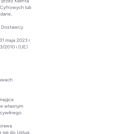
przez Klienta
 Cyfrowych lub
edane,
i Dostawcy.
31 maja 2023 r.
3/2010 i (UE)
rawach
emająca
we własnym
cywilnego.
 prawa
 się do Usług,