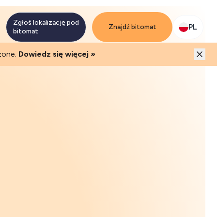
mi i ruchem klientów
Zgłoś lokalizację pod
PL
Znajdź bitomat
bitomat
zone.
Dowiedz się więcej »