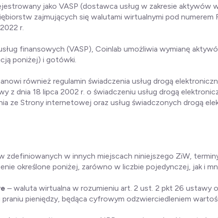
rejestrowany jako VASP (dostawca usług w zakresie aktywów w
siębiorstw zajmujących się walutami wirtualnymi pod numer
 2022 r.
usług finansowych (VASP), Coinlab umożliwia wymianę aktyw
cją poniżej) i gotówki.
tanowi również regulamin świadczenia usług drogą elektronicz
y z dnia 18 lipca 2002 r. o świadczeniu usług drogą elektronicz
nia ze Strony internetowej oraz usług świadczonych drogą ele
 zdefiniowanych w innych miejscach niniejszego ZiW, terminy
zenie określone poniżej, zarówno w liczbie pojedynczej, jak i mn
we
– waluta wirtualna w rozumieniu art. 2 ust. 2 pkt 26 ustawy 
u praniu pieniędzy, będąca cyfrowym odzwierciedleniem wartośc