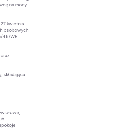
tawcę na mocy
27 kwietnia
ych osobowych
95/46/WE
 oraz
, składająca
 żywiołowe,
lub
iepokoje