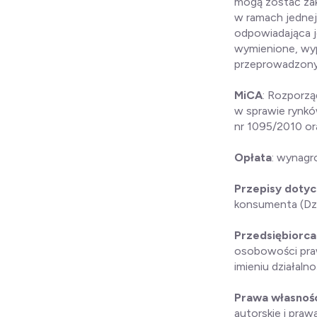
mogą zostać zak
w ramach jednej
odpowiadająca j
wymienione, wyp
przeprowadzonyc
MiCA
: Rozporzą
w sprawie rynkó
nr 1095/2010 or
Opłata
: wynagr
Przepisy doty
konsumenta (Dz. 
Przedsiębiorc
osobowości pra
imieniu działal
Prawa własności
autorskie i pra