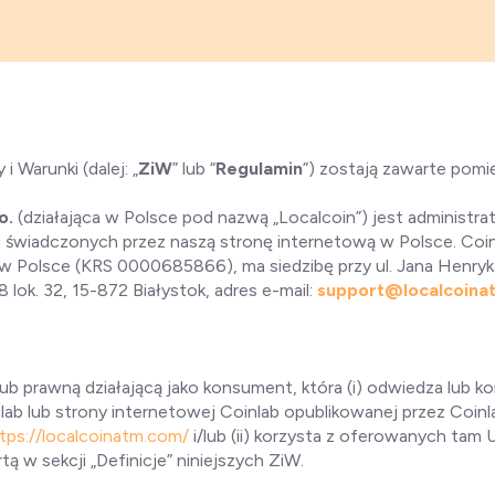
i Warunki (dalej: „
ZiW
” lub “
Regulamin
”) zostają zawarte pomi
.o.
(działająca w Polsce pod nazwą „Localcoin”) jest administr
 świadczonych przez naszą stronę internetową w Polsce. Coinla
w Polsce (KRS 0000685866), ma siedzibę przy ul. Jana Henryk
lok. 32, 15-872 Białystok, adres e-mail:
support@localcoinat
ub prawną działającą jako konsument, która (i) odwiedza lub ko
ab lub strony internetowej Coinlab opublikowanej przez Coinl
tps://localcoinatm.com/
i/lub (ii) korzysta z oferowanych tam 
tą w sekcji „Definicje” niniejszych ZiW.