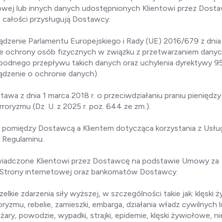
owej lub innych danych udostępnionych Klientowi przez Dos
całości przysługują Dostawcy.
dzenie Parlamentu Europejskiego i Rady (UE) 2016/679 z dnia 
wie ochrony osób fizycznych w związku z przetwarzaniem dan
obodnego przepływu takich danych oraz uchylenia dyrektywy 
ądzenie o ochronie danych).
stawa z dnia 1 marca 2018 r. o przeciwdziałaniu praniu pieniędzy
roryzmu (Dz. U. z 2025 r. poz. 644 ze zm.).
 pomiędzy Dostawcą a Klientem dotycząca korzystania z Usług
o Regulaminu.
świadczone Klientowi przez Dostawcę na podstawie Umowy za
Strony internetowej oraz bankomatów Dostawcy.
zelkie zdarzenia siły wyższej, w szczególności takie jak: klęski
oryzmu, rebelie, zamieszki, embarga, działania władz cywilnych 
ry, powodzie, wypadki, strajki, epidemie, klęski żywiołowe, n