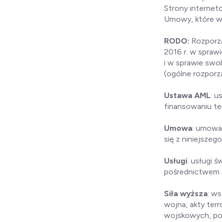
Strony internet
Umowy, które w 
RODO:
Rozporzą
2016 r. w spra
i w sprawie sw
(ogólne rozporz
Ustawa AML
: u
finansowaniu ter
Umowa
: umowa
się z niniejszeg
Usługi
: usługi 
pośrednictwem 
Siła wyższa
: ws
wojna, akty terr
wojskowych, poża