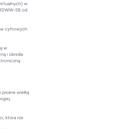
irtualnych) w
em RDWW-58 od
ów cyfrowych
ną w
ną i określa
ktroniczną
 pisane wielką
ogiej.
o
i, która nie