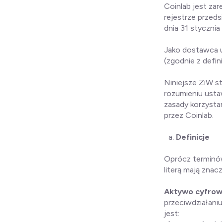
Coinlab jest za
rejestrze przed
dnia 31 stycznia
Jako dostawca 
(zgodnie z defini
Niniejsze ZiW s
rozumieniu ustaw
zasady korzysta
przez Coinlab.
Definicje
Oprócz terminów
literą mają znac
Aktywo cyfro
przeciwdziałani
jest: