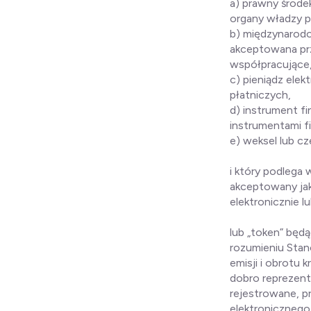
a) prawny środe
organy władzy p
b) międzynarodo
akceptowana prz
współpracujące
c) pieniądz elek
płatniczych,
d) instrument f
instrumentami f
e) weksel lub cz
i który podlega
akceptowany ja
elektronicznie 
lub „token” bę
rozumieniu Stan
emisji i obrotu 
dobro reprezent
rejestrowane, 
elektronicznego