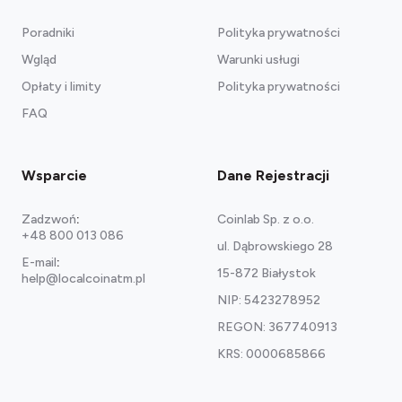
Poradniki
Polityka prywatności
Wgląd
Warunki usługi
Opłaty i limity
Polityka prywatności
Zobacz nasze polecane portfele.
FAQ
Wsparcie
Dane Rejestracji
Zadzwoń
:
Coinlab Sp. z o.o.
+48 800 013 086
ul. Dąbrowskiego 28
E-mail
:
15-872 Białystok
help@localcoinatm.pl
NIP: 5423278952
REGON: 367740913
KRS: 0000685866