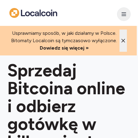
Usprawniamy sposób, w jaki działamy w Polsce.
Bitomaty Localcoin są tymczasowo wyłączone.
Dowiedz się więcej »
Sprzedaj
Bitcoina online
i odbierz
gotówkę w