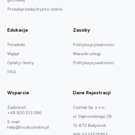
gotówkę
Przedsprzedaj krypto online
Edukacja
Zasoby
Poradniki
Polityka prywatności
Wgląd
Warunki usługi
Opłaty i limity
Polityka prywatności
FAQ
Wsparcie
Dane Rejestracji
Zadzwoń
:
Coinlab Sp. z o.o.
+48 800 013 086
ul. Dąbrowskiego 28
E-mail
:
15-872 Białystok
help@localcoinatm.pl
NIP: 5423278952