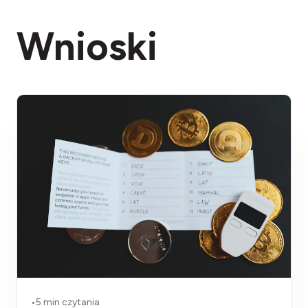
Wnioski
•
5 min czytania