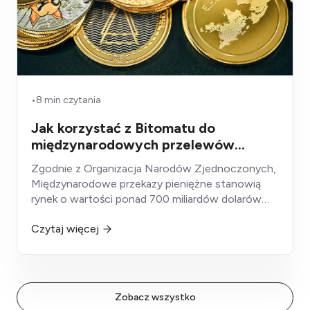
•
8 min czytania
Jak korzystać z Bitomatu do
międzynarodowych przelewów
pieniężnych: inteligentniejsza
Zgodnie z Organizacja Narodów Zjednoczonych,
alternatywa dla przekazów
Międzynarodowe przekazy pieniężne stanowią
pieniężnych
rynek o wartości ponad 700 miliardów dolarów
rocznie, który systematycznie nie zaspokaja
Czytaj więcej
potrzeb najbardziej wrażliwych finansowo grup
społecznych na świecie – imigrantów, diaspor i
rodzin o globalnej mobilności.
Zobacz wszystko