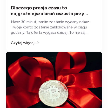
Dlaczego presja czasu to
najgroźniejsza broń oszusta przy
bitomacie
Masz 30 minut, zanim zostanie wydany nakaz.
Twoje konto zostanie zablokowane w ciągu
godziny. Ta oferta wygasa dzisiaj. To nie są
terminy — to broń zaprojektowana tak, by
Czytaj więcej
wyłączyć tę część mózgu, która w innych
okolicznościach by cię ochroniła.