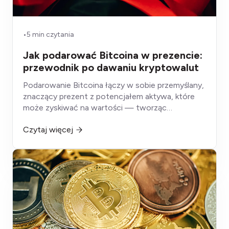
•
5 min czytania
Jak podarować Bitcoina w prezencie:
przewodnik po dawaniu kryptowalut
Podarowanie Bitcoina łączy w sobie przemyślany,
znaczący prezent z potencjałem aktywa, które
może zyskiwać na wartości — tworząc
doświadczenie zasadniczo różne od tradycyjnych
Czytaj więcej
prezentów, które tracą na wartości, zużywają się
lub leżą nieużywane. Bitomaty sprawiają, że
podarowanie kryptowaluty jest dostępne dla
każdego, kto ma gotówkę, przekształcając
kilkuminutowy zakup w prezent o potencjalnie
wieloletnim znaczeniu.