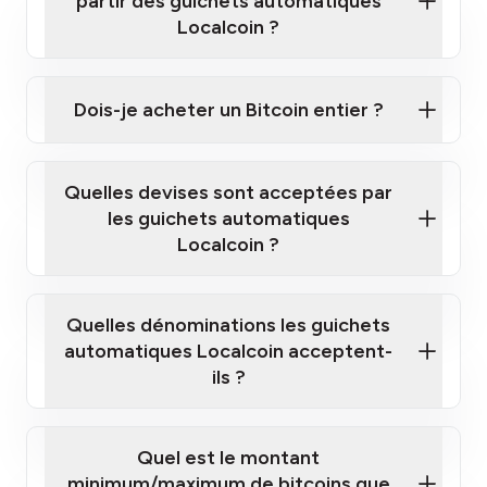
partir des guichets automatiques
Localcoin ?
Cliquez ici pour regarder une courte vidéo sur la
façon d'acheter des Bitcoins à nos guichets
Dois-je acheter un Bitcoin entier ?
automatiques
Quelles devises sont acceptées par
les guichets automatiques
Localcoin ?
guichet automatique Localcoin le plus
proche de chez vous
Quelles dénominations les guichets
automatiques Localcoin acceptent-
ils ?
Quel est le montant
minimum/maximum de bitcoins que