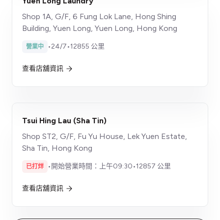
Yuen Long Laundry
Shop 1A, G/F, 6 Fung Lok Lane, Hong Shing
Building, Yuen Long, Yuen Long, Hong Kong
•
24/7
•
12855 公里
營業中
查看店舖資訊
Tsui Hing Lau (Sha Tin)
Shop ST2, G/F, Fu Yu House, Lek Yuen Estate,
Sha Tin, Hong Kong
•
開始營業時間：上午09:30
•
12857 公里
已打烊
查看店舖資訊