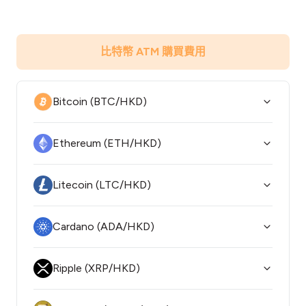
比特幣 ATM 購買費用
Bitcoin (BTC/HKD)
Ethereum (ETH/HKD)
Litecoin (LTC/HKD)
Cardano (ADA/HKD)
Ripple (XRP/HKD)