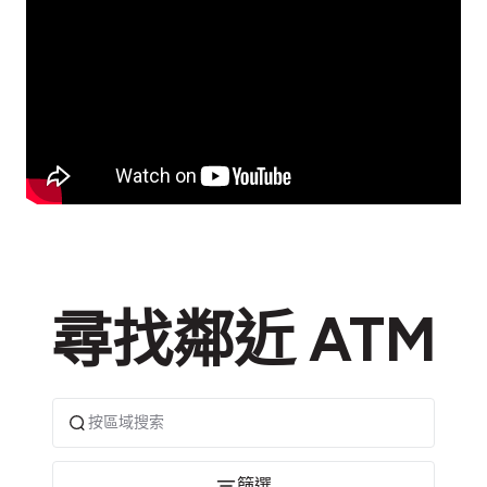
尋找鄰近 ATM
篩選