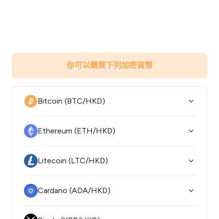
你可以購買下列加密貨幣
Bitcoin (BTC/HKD)
Ethereum (ETH/HKD)
Litecoin (LTC/HKD)
Cardano (ADA/HKD)