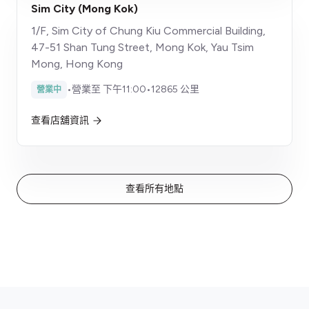
Sim City (Mong Kok)
1/F, Sim City of Chung Kiu Commercial Building,
47-51 Shan Tung Street, Mong Kok, Yau Tsim
Mong, Hong Kong
•
營業至 下午11:00
•
12865 公里
營業中
查看店舖資訊
查看所有地點