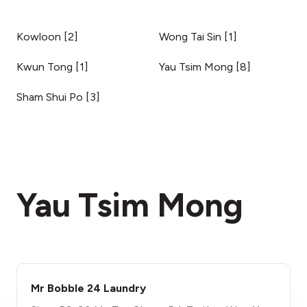
Kowloon
[
2
]
Wong Tai Sin
[
1
]
Kwun Tong
[
1
]
Yau Tsim Mong
[
8
]
Sham Shui Po
[
3
]
Yau Tsim Mong
Mr Bobble 24 Laundry