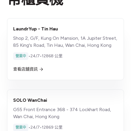
LaundrYup - Tin Hau
Shop 2, G/F, Kung On Mansion, 1A Jupiter Street,
85 King's Road, Tin Hau, Wan Chai, Hong Kong
•
24/7
•
12868 公里
營業中
查看店舖資訊
SOLO WanChai
G55 Front Entrance 368 - 374 Lockhart Road,
Wan Chai, Hong Kong
•
24/7
•
12869 公里
營業中