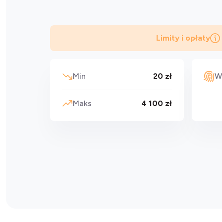
Limity i opłaty
Min
20 zł
W
Maks
4 100 zł