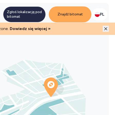
mi i ruchem klientów
Zgłoś lokalizację pod
PL
Znajdź bitomat
bitomat
zone.
Dowiedz się więcej »