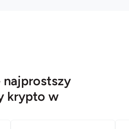
e najprostszy
y krypto w