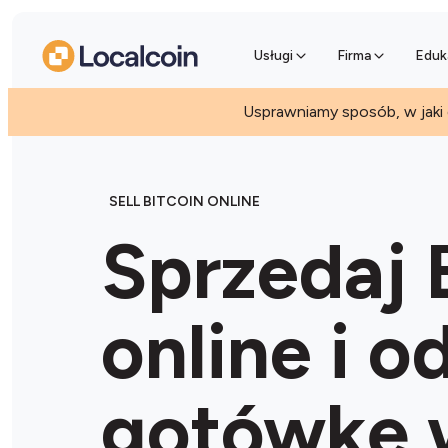
Przedsprz
Pomiń kolejkę
Usługi
Firma
Eduk
Usprawniamy sposób, w jaki
SELL BITCOIN ONLINE
Sprzedaj 
online i o
gotówkę w