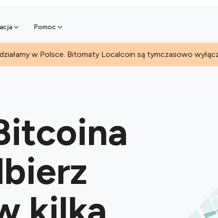
Ciesz się dodatkowymi przychoda
Dowiedz się więcej
edaj Bitcoina online
 przy Bitomacie
acja
Pomoc
 działamy w Polsce. Bitomaty Localcoin są tymczasowo wyłąc
Bitcoina
dbierz
 kilka