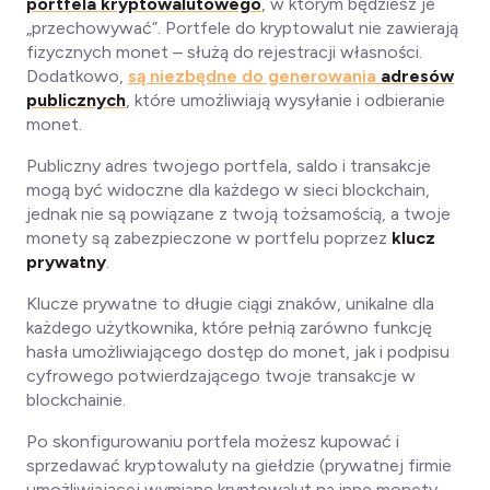
portfela kryptowalutowego
, w którym będziesz je
„przechowywać”. Portfele do kryptowalut nie zawierają
fizycznych monet – służą do rejestracji własności.
Dodatkowo,
są niezbędne do generowania
adresów
publicznych
, które umożliwiają wysyłanie i odbieranie
monet.
Publiczny adres twojego portfela, saldo i transakcje
mogą być widoczne dla każdego w sieci blockchain,
jednak nie są powiązane z twoją tożsamością, a twoje
monety są zabezpieczone w portfelu poprzez
klucz
prywatny
.
Klucze prywatne to długie ciągi znaków, unikalne dla
każdego użytkownika, które pełnią zarówno funkcję
hasła umożliwiającego dostęp do monet, jak i podpisu
cyfrowego potwierdzającego twoje transakcje w
blockchainie.
Po skonfigurowaniu portfela możesz kupować i
sprzedawać kryptowaluty na giełdzie (prywatnej firmie
umożliwiającej wymianę kryptowalut na inne monety