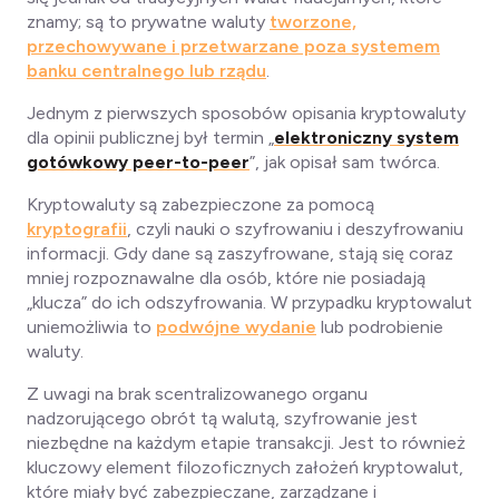
znamy; są to prywatne waluty
tworzone,
przechowywane i przetwarzane poza systemem
banku centralnego lub rządu
.
Jednym z pierwszych sposobów opisania kryptowaluty
dla opinii publicznej był termin „
elektroniczny system
gotówkowy peer-to-peer
”, jak opisał sam twórca.
Kryptowaluty są zabezpieczone za pomocą
kryptografii
, czyli nauki o szyfrowaniu i deszyfrowaniu
informacji. Gdy dane są zaszyfrowane, stają się coraz
mniej rozpoznawalne dla osób, które nie posiadają
„klucza” do ich odszyfrowania. W przypadku kryptowalut
uniemożliwia to
podwójne wydanie
lub podrobienie
waluty.
Z uwagi na brak scentralizowanego organu
nadzorującego obrót tą walutą, szyfrowanie jest
niezbędne na każdym etapie transakcji. Jest to również
kluczowy element filozoficznych założeń kryptowalut,
które miały być zabezpieczane, zarządzane i