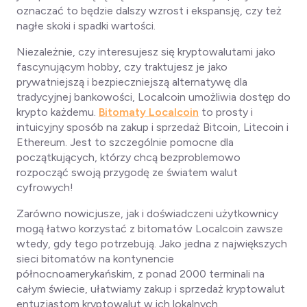
oznaczać to będzie dalszy wzrost i ekspansję, czy też
nagłe skoki i spadki wartości.
Niezależnie, czy interesujesz się kryptowalutami jako
fascynującym hobby, czy traktujesz je jako
prywatniejszą i bezpieczniejszą alternatywę dla
tradycyjnej bankowości, Localcoin umożliwia dostęp do
krypto
każdemu
.
Bitomaty Localcoin
to prosty i
intuicyjny sposób na zakup i sprzedaż Bitcoin, Litecoin i
Ethereum. Jest to szczególnie pomocne dla
początkujących, którzy chcą bezproblemowo
rozpocząć swoją przygodę ze światem walut
cyfrowych!
Zarówno nowicjusze, jak i doświadczeni użytkownicy
mogą łatwo korzystać z bitomatów Localcoin zawsze
wtedy, gdy tego potrzebują. Jako jedna z największych
sieci bitomatów na kontynencie
północnoamerykańskim, z ponad 2000 terminali na
całym świecie, ułatwiamy zakup i sprzedaż kryptowalut
entuzjastom kryptowalut w ich lokalnych