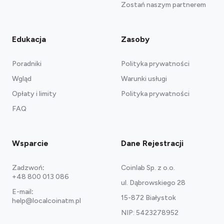
Zostań naszym partnerem
Edukacja
Zasoby
Poradniki
Polityka prywatności
Wgląd
Warunki usługi
Opłaty i limity
Polityka prywatności
FAQ
Wsparcie
Dane Rejestracji
Zadzwoń
:
Coinlab Sp. z o.o.
+48 800 013 086
ul. Dąbrowskiego 28
E-mail
:
15-872 Białystok
help@localcoinatm.pl
NIP: 5423278952