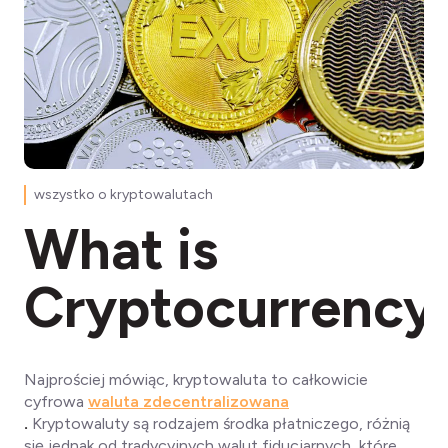
wszystko o kryptowalutach
What is
Cryptocurrency
Najprościej mówiąc,
kryptowaluta to całkowicie
cyfrowa
waluta zdecentralizowana
.
Kryptowaluty są rodzajem środka płatniczego, różnią
się jednak od tradycyjnych walut fiducjarnych, które