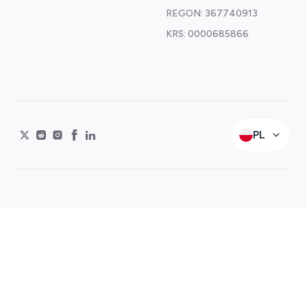
REGON: 367740913
KRS: 0000685866
PL