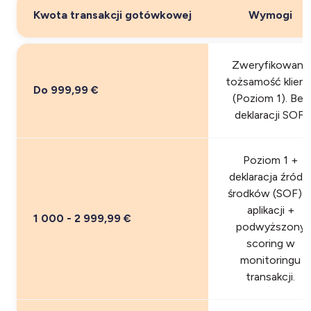
Kwota transakcji gotówkowej
Wymogi
Zweryfikowana
tożsamość klient
Do 999,99 €
(Poziom 1). Bez
deklaracji SOF.
Poziom 1 +
deklaracja źródł
środków (SOF) 
aplikacji +
1 000 - 2 999,99 €
podwyższony
scoring w
monitoringu
transakcji.