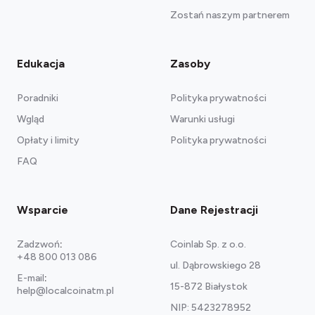
Zostań naszym partnerem
Edukacja
Zasoby
Poradniki
Polityka prywatności
Wgląd
Warunki usługi
Opłaty i limity
Polityka prywatności
FAQ
Wsparcie
Dane Rejestracji
Zadzwoń
:
Coinlab Sp. z o.o.
+48 800 013 086
ul. Dąbrowskiego 28
E-mail
:
15-872 Białystok
help@localcoinatm.pl
NIP: 5423278952