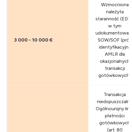
Wzmocniona
należyta
staranność (EDD)
w tym
udokumentowan
3 000 - 10 000 €
SOW/SOF (próg
identyfikacyjny
AMLR dla
okazjonalnych
transakcji
gotówkowych)
Transakcja
niedopuszczalna
Ogólnounijny limi
płatności
gotówkowych
(art. 80