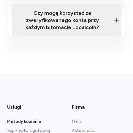
48 godzin
ów (kod jednorazowy)
możliwość wykonania wyraźnych zdjęć
Czy mogę korzystać ze
dokumentu
zweryfikowanego konta przy
każdym bitomacie Localcoin?
support@localcoinatm.com
Usługi
Firma
Metody kupienie
O nas
Kup krypto z gotówką
Aktualności