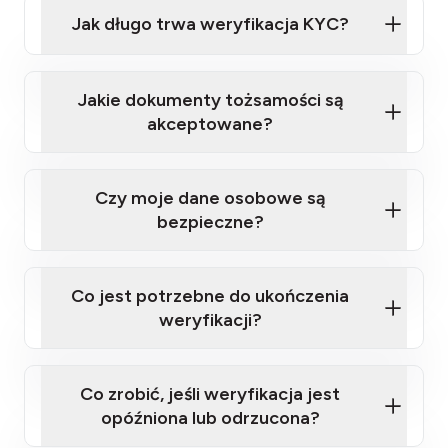
Jak długo trwa weryfikacja KYC?
weryfikacji KYC
24–48 godzin
Jakie dokumenty tożsamości są
akceptowane?
kanadyjski paszport lub
Czy moje dane osobowe są
prawo jazdy
bezpieczne?
Sumsub
Co jest potrzebne do ukończenia
weryfikacji?
polskim prawem o ochronie
prywatności
ważny dokument tożsamości ze zdjęciem
Co zrobić, jeśli weryfikacja jest
wydany przez rząd
opóźniona lub odrzucona?
telefon komórkowy zdolny do odbierania SMS-