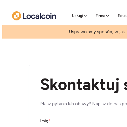
Przedsprz
Pomiń kolejkę
Usługi
Firma
Eduk
Usprawniamy sposób, w jaki
Skontaktuj 
Masz pytania lub obawy? Napisz do nas po
Imię
*