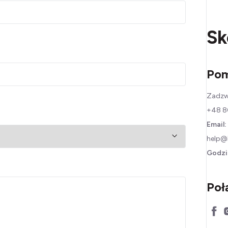
Sk
Po
Zadzw
+48 8
Email:
help@
Godzi
Poł