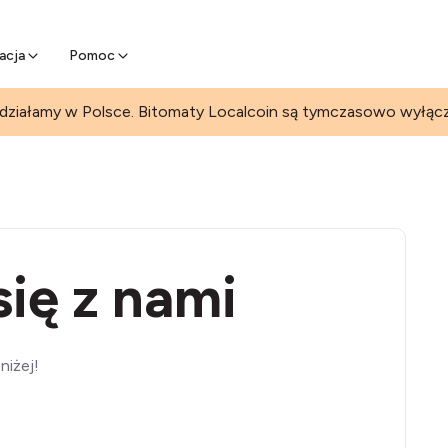
Ciesz się dodatkowymi przychoda
Dowiedz się więcej
edaj Bitcoina online
 przy Bitomacie
acja
Pomoc
 działamy w Polsce. Bitomaty Localcoin są tymczasowo wyłąc
się z nami
niżej!