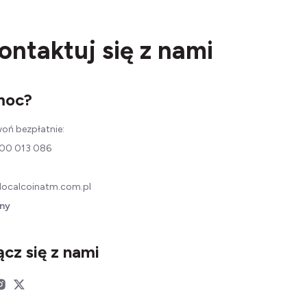
ontaktuj się z nami
moc?
oń bezpłatnie:
00 013 086
localcoinatm.com.pl
ny
ącz się z nami