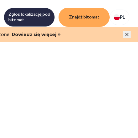
mi i ruchem klientów
Zgłoś lokalizację pod
PL
Znajdź bitomat
bitomat
zone.
Dowiedz się więcej »