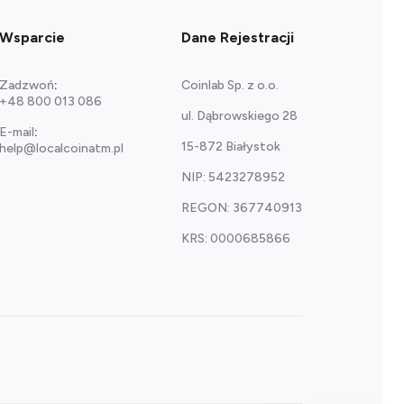
Wsparcie
Dane Rejestracji
Zadzwoń
:
Coinlab Sp. z o.o.
+48 800 013 086
ul. Dąbrowskiego 28
E-mail
:
15-872 Białystok
help@localcoinatm.pl
NIP: 5423278952
REGON: 367740913
KRS: 0000685866